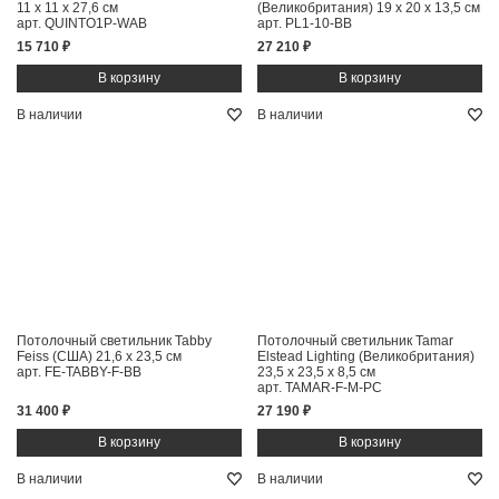
11 x 11 x 27,6 см
(Великобритания)
19 x 20 x 13,5 см
арт. QUINTO1P-WAB
арт. PL1-10-BB
15 710 ₽
27 210 ₽
В наличии
В наличии
Потолочный светильник Tabby
Потолочный светильник Tamar
Feiss (США)
21,6 x 23,5 см
Elstead Lighting (Великобритания)
арт. FE-TABBY-F-BB
23,5 x 23,5 x 8,5 см
арт. TAMAR-F-M-PC
31 400 ₽
27 190 ₽
В наличии
В наличии