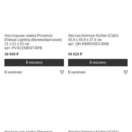
Настольная лампа Provence
Люстра Kimrose Kichler (США)
Elstead Lighting (Великобритания)
45,9 x 45,9 x 37,4 см
21 x 21 x 52 см
арт. QN-KIMROSE3-BNB
арт. PV-ELEMENT-BPB
38 940 ₽
59 620 ₽
В наличии
В наличии