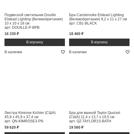
Подвесной светильник Douille
Бра Carisbrooke Elstead Lighting
Elstead Lighting (Великобритания)
(Великобритания)
9,2 x 21 x 27 см
10 x 10 x 18 см
арт. CB1-BLACK
арт. DOUILLE-P-BPB
16 330 ₽
18 460 ₽
В наличии
В наличии
Люстра Kimrose Kichler (США)
Бра для ванной Taylor Quoizel
45,9 x 45,9 x 37,4 см
(США)
11,4 x 13,7 x 19,5 см
арт. QN-KIMROSE3-PN
арт. QZ-TAYLOR1S-BATH
59 620 ₽
19 560 ₽