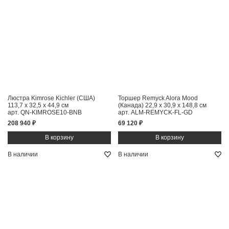
Люстра Kimrose Kichler (США)
Торшер Remyck Alora Mood
113,7 x 32,5 x 44,9 см
(Канада)
22,9 x 30,9 x 148,8 см
арт. QN-KIMROSE10-BNB
арт. ALM-REMYCK-FL-GD
208 940 ₽
69 120 ₽
В наличии
В наличии