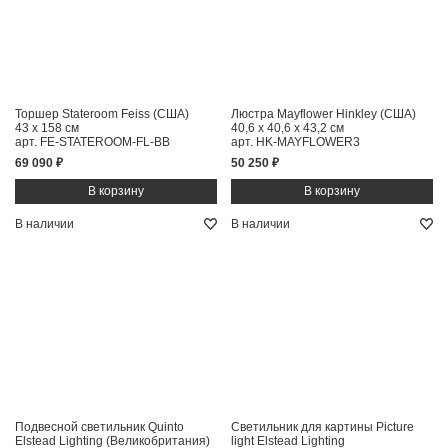
Торшер Stateroom Feiss (США)
Люстра Mayflower Hinkley (США)
43 x 158 см
40,6 x 40,6 x 43,2 см
арт. FE-STATEROOM-FL-BB
арт. HK-MAYFLOWER3
69 090 ₽
50 250 ₽
В наличии
В наличии
Подвесной светильник Quinto
Светильник для картины Picture
Elstead Lighting (Великобритания)
light Elstead Lighting