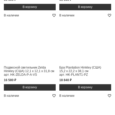
В наличии
В наличии
Подвесной светильник Zelda
Бра Plantation Hinkley (США)
Hinkley (США)
12,1 x 12,1 x 31,8 см
15,2 x 22,2 x 38,1 см
арт. HK-ZELDA-P-A-VS
арт. HK-PLANT1-PZ
16 580 ₽
18 840 ₽
В наличии
В наличии