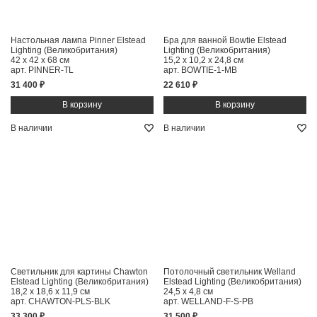
Настольная лампа Pinner Elstead
Бра для ванной Bowtie Elstead
Lighting (Великобритания)
Lighting (Великобритания)
42 x 42 x 68 см
15,2 x 10,2 x 24,8 см
арт. PINNER-TL
арт. BOWTIE-1-MB
31 400 ₽
22 610 ₽
В наличии
В наличии
Светильник для картины Chawton
Потолочный светильник Welland
Elstead Lighting (Великобритания)
Elstead Lighting (Великобритания)
18,2 x 18,6 x 11,9 см
24,5 x 4,8 см
арт. CHAWTON-PLS-BLK
арт. WELLAND-F-S-PB
33 300 ₽
31 500 ₽