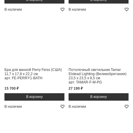
В наличии
В наличии
Бра для ванной Perry Feiss (США)
Потолочный светильник Tamar
11,7 x 17,8 x 22,2 см
Elstead Lighting (Великобритания)
арт. FE-PERRY1-BATH
23,5 x 23,5 x 8,5 см
арт. TAMAR-F-M-PG
15 700 ₽
27 190 ₽
В наличии
В наличии