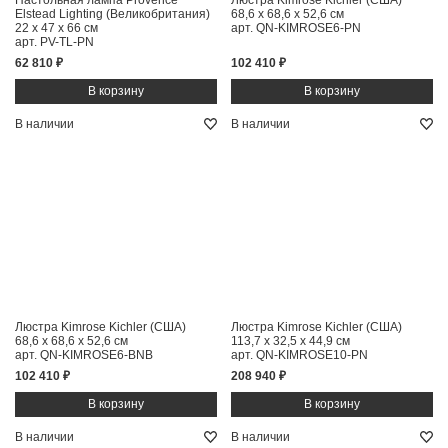
Настольная лампа Provence
Люстра Kimrose Kichler (США)
Elstead Lighting (Великобритания)
68,6 x 68,6 x 52,6 см
22 x 47 x 66 см
арт. QN-KIMROSE6-PN
арт. PV-TL-PN
62 810 ₽
102 410 ₽
В наличии
В наличии
Люстра Kimrose Kichler (США)
Люстра Kimrose Kichler (США)
68,6 x 68,6 x 52,6 см
113,7 x 32,5 x 44,9 см
арт. QN-KIMROSE6-BNB
арт. QN-KIMROSE10-PN
102 410 ₽
208 940 ₽
В наличии
В наличии