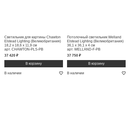
Светильник для картины Chawton
Потолочный светильник Welland
Elstead Lighting (Великобритания)
Elstead Lighting (Великобритания)
18,2 x 18,6 x 11,9 см
36,1 x 36,1 x 4 см
арт. CHAWTON-PLS-PB
арт. WELLAND-F-PB
37 420 ₽
37 750 ₽
В наличии
В наличии