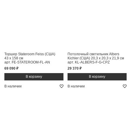
Торшер Stateroom Feiss (США)
Потолочный светильник Albers
43 x 158 см
Kichler (США)
20,3 x 20,3 x 21,9 см
арт. FE-STATEROOM-FL-AN
арт. KL-ALBERS-F-G-CPZ
69 090 ₽
29 370 ₽
В наличии
В наличии