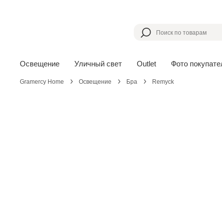
Освещение
Уличный свет
Outlet
Фото покупате
Gramercy Home
Освещение
Бра
Remyck