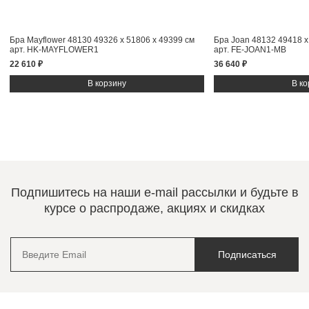
Бра Mayflower 48130
49326 x 51806 x 49399 см
Бра Joan 48132
49418 x
арт. HK-MAYFLOWER1
арт. FE-JOAN1-MB
22 610 ₽
36 640 ₽
Подпишитесь на наши e-mail рассылки и будьте в
курсе о распродаже, акциях и скидках
Подписаться