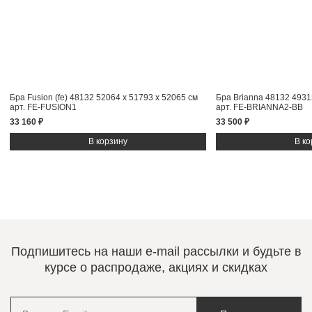
Бра Fusion (fe) 48132
52064 x 51793 x 52065 см
Бра Brianna 48132
4931
арт. FE-FUSION1
арт. FE-BRIANNA2-BB
33 160 ₽
33 500 ₽
Подпишитесь на наши e-mail рассылки и будьте в
курсе о распродаже, акциях и скидках