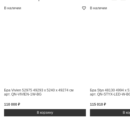
В наличии
В наличии
Бра Vivien 52975
49293 x 5240 x 49274 см
Бра Styx 48130
4994 x 5
арт. QN-VIVIEN-1W-BG
арт. QN-STYX-LED-W-B
110 000 ₽
115 010 ₽