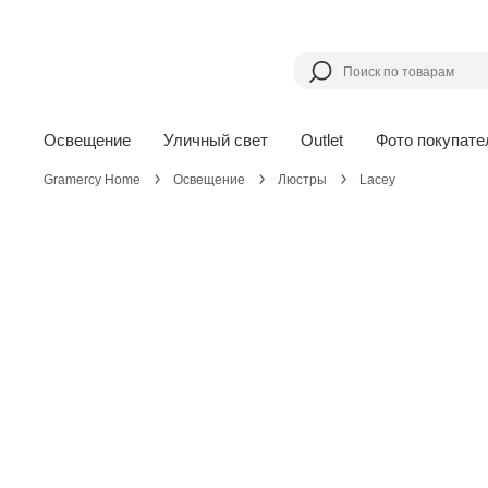
Освещение
Уличный свет
Outlet
Фото покупате
Gramercy Home
Освещение
Люстры
Lacey