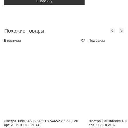
Похожие товары
В наличии
Под заказ
Люстра Jude 54635
54651 x 54652 x 52903 см
Люстра Carisbrooke 48
арт. ALM-JUDE3-MB-CL
арт. CB8-BLACK