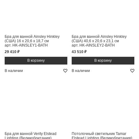
Бра для ванной Ainsley Hinkley
Бра для ванной Ainsley Hinkley
(США)
16 x 20,6 x 18,7 см
(США)
40,6 x 20,6 x 23,1 см
арт. HK-AINSLEY1-BATH
арт. HK-AINSLEY2-BATH
29 410 ₽
43 510 ₽
В наличии
В наличии
Бра для ванной Verity Elstead
Потолочный светильник Tamar
Lighting (Великобритания)
Elstead Lighting (Великобритания)