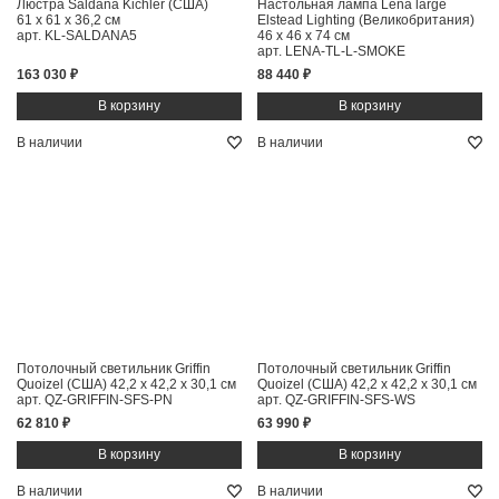
Люстра Saldana Kichler (США)
Настольная лампа Lena large
61 x 61 x 36,2 см
Elstead Lighting (Великобритания)
арт. KL-SALDANA5
46 x 46 x 74 см
арт. LENA-TL-L-SMOKE
163 030 ₽
88 440 ₽
В наличии
В наличии
Потолочный светильник Griffin
Потолочный светильник Griffin
Quoizel (США)
42,2 x 42,2 x 30,1 см
Quoizel (США)
42,2 x 42,2 x 30,1 см
арт. QZ-GRIFFIN-SFS-PN
арт. QZ-GRIFFIN-SFS-WS
62 810 ₽
63 990 ₽
В наличии
В наличии