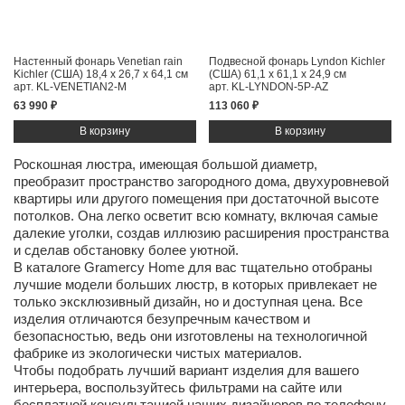
Настенный фонарь Venetian rain
Подвесной фонарь Lyndon Kichler
Kichler (США)
18,4 x 26,7 x 64,1 см
(США)
61,1 x 61,1 x 24,9 см
арт. KL-VENETIAN2-M
арт. KL-LYNDON-5P-AZ
63 990 ₽
113 060 ₽
Роскошная люстра, имеющая большой диаметр,
преобразит пространство загородного дома, двухуровневой
квартиры или другого помещения при достаточной высоте
потолков. Она легко осветит всю комнату, включая самые
далекие уголки, создав иллюзию расширения пространства
и сделав обстановку более уютной.
В каталоге Gramercy Home для вас тщательно отобраны
лучшие модели больших люстр, в которых привлекает не
только эксклюзивный дизайн, но и доступная цена. Все
изделия отличаются безупречным качеством и
безопасностью, ведь они изготовлены на технологичной
фабрике из экологически чистых материалов.
Чтобы подобрать лучший вариант изделия для вашего
интерьера, воспользуйтесь фильтрами на сайте или
бесплатной консультацией наших дизайнеров по телефону.