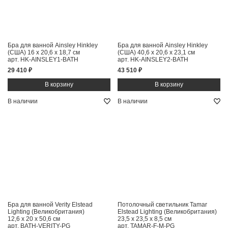
Бра для ванной Ainsley Hinkley
Бра для ванной Ainsley Hinkley
(США)
16 x 20,6 x 18,7 см
(США)
40,6 x 20,6 x 23,1 см
арт. HK-AINSLEY1-BATH
арт. HK-AINSLEY2-BATH
29 410 ₽
43 510 ₽
В наличии
В наличии
Бра для ванной Verity Elstead
Потолочный светильник Tamar
Lighting (Великобритания)
Elstead Lighting (Великобритания)
12,6 x 20 x 50,6 см
23,5 x 23,5 x 8,5 см
арт. BATH-VERITY-PG
арт. TAMAR-F-M-PG