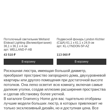
Потолочный светильник Welland
Подвесной фонарь Lyndon Kichler
Elstead Lighting (Великобритания)
(США)
61,1 x 61,1 x 24,9 см
36,1 x 36,1 x 4 см
арт. KL-LYNDON-5P-AZ
арт. WELLAND-F-AB
43 510 ₽
113 060 ₽
Роскошная люстра, имеющая большой диаметр,
преобразит пространство загородного дома, двухуровневой
квартиры или другого помещения при достаточной высоте
потолков. Она легко осветит всю комнату, включая самые
далекие уголки, создав иллюзию расширения пространства
и сделав обстановку более уютной.
В каталоге Gramercy Home для вас тщательно отобраны
лучшие модели больших люстр, в которых привлекает не
только эксклюзивный дизайн, но и доступная цена. Все