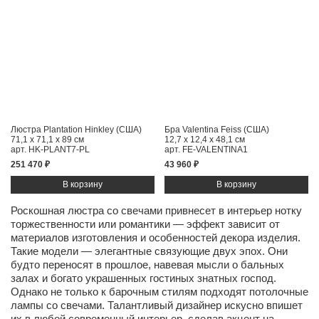
Люстра Plantation Hinkley (США)
Бра Valentina Feiss (США)
71,1 x 71,1 x 89 см
12,7 x 12,4 x 48,1 см
арт. HK-PLANT7-PL
арт. FE-VALENTINA1
251 470 ₽
43 960 ₽
Роскошная люстра со свечами привнесет в интерьер нотку
торжественности или романтики — эффект зависит от
материалов изготовления и особенностей декора изделия.
Такие модели — элегантные связующие двух эпох. Они
будто переносят в прошлое, навевая мысли о бальных
залах и богато украшенных гостиных знатных господ.
Однако не только к барочным стилям подходят потолочные
лампы со свечами. Талантливый дизайнер искусно впишет
их в любой современный интерьер, сделав акцент на