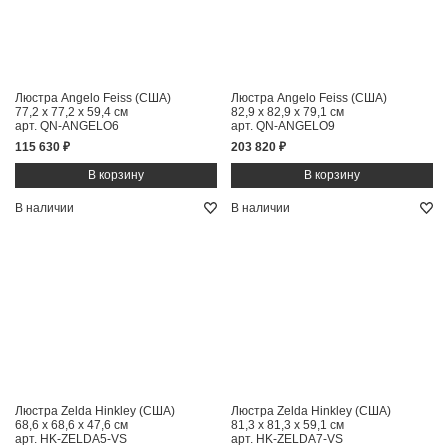
Люстра Angelo Feiss (США)
Люстра Angelo Feiss (США)
77,2 x 77,2 x 59,4 см
82,9 x 82,9 x 79,1 см
арт. QN-ANGELO6
арт. QN-ANGELO9
115 630 ₽
203 820 ₽
В наличии
В наличии
Люстра Zelda Hinkley (США)
Люстра Zelda Hinkley (США)
68,6 x 68,6 x 47,6 см
81,3 x 81,3 x 59,1 см
арт. HK-ZELDA5-VS
арт. HK-ZELDA7-VS