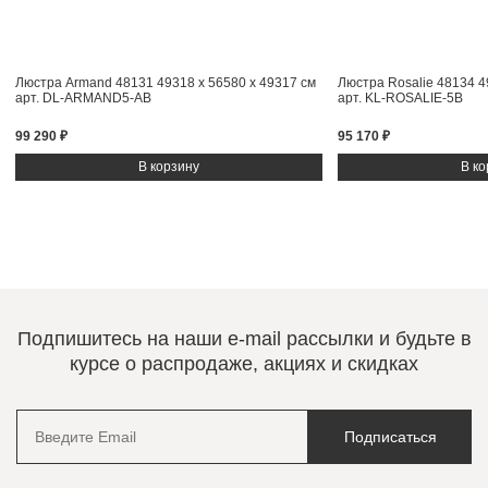
Люстра Armand 48131
49318 x 56580 x 49317 см
Люстра Rosalie 48134
4
арт. DL-ARMAND5-AB
арт. KL-ROSALIE-5B
99 290 ₽
95 170 ₽
Подпишитесь на наши e-mail рассылки и будьте в
курсе о распродаже, акциях и скидках
Подписаться