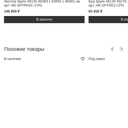
Люстра Spyre 48130
49383 x 54665 x 49491 см
Бра Spyre 48130
49270 
арт. HK-SPYRE6C-CPG
арт. HK-SPYRE2-CPG
198 900 ₽
65 950 ₽
Похожие товары
В наличии
Под заказ