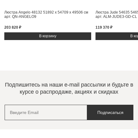
Люстра Angelo 48132
51892 x 54709 x 49506 см
Люстра Jude 54635
546
арт. QN-ANGELO9
арт. ALM-JUDE3-GD-CL
203 820 ₽
119 370 ₽
Подпишитесь на наши e-mail рассылки и будьте в
курсе о распродаже, акциях и скидках
Подписаться