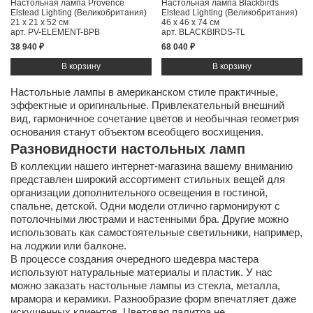
Настольная лампа Provence
Настольная лампа Blackbirds
Elstead Lighting (Великобритания)
Elstead Lighting (Великобритания)
21 x 21 x 52 см
46 x 46 x 74 см
арт. PV-ELEMENT-BPB
арт. BLACKBIRDS-TL
38 940 ₽
68 040 ₽
Настольные лампы в американском стиле практичные,
эффектные и оригинальные. Привлекательный внешний
вид, гармоничное сочетание цветов и необычная геометрия
основания станут объектом всеобщего восхищения.
Разновидности настольных ламп
В коллекции нашего интернет-магазина вашему вниманию
представлен широкий ассортимент стильных вещей для
организации дополнительного освещения в гостиной,
спальне, детской. Одни модели отлично гармонируют с
потолочными люстрами и настенными бра. Другие можно
использовать как самостоятельные светильники, например,
на лоджии или балконе.
В процессе создания очередного шедевра мастера
используют натуральные материалы и пластик. У нас
можно заказать настольные лампы из стекла, металла,
мрамора и керамики. Разнообразие форм впечатляет даже
искушенных клиентов. Цветовая палитра не