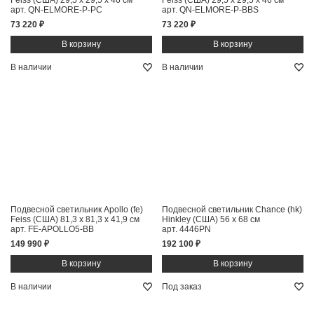
Feiss (США)
29,5 x 29,5 x 46 см
Feiss (США)
29,5 x 29,5 x 46 см
арт. QN-ELMORE-P-PC
арт. QN-ELMORE-P-BBS
73 220 ₽
73 220 ₽
В наличии
В наличии
Подвесной светильник Apollo (fe)
Подвесной светильник Chance (hk)
Feiss (США)
81,3 x 81,3 x 41,9 см
Hinkley (США)
56 x 68 см
арт. FE-APOLLO5-BB
арт. 4446PN
149 990 ₽
192 100 ₽
В наличии
Под заказ