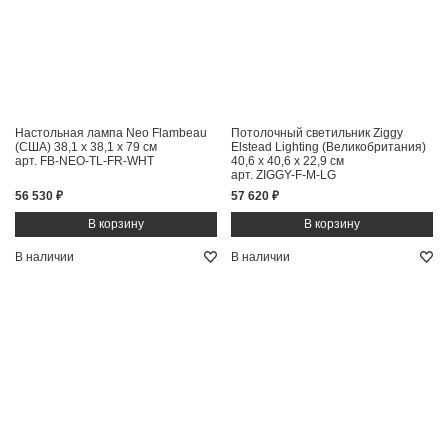
Настольная лампа Neo Flambeau
Потолочный светильник Ziggy
(США)
38,1 x 38,1 x 79 см
Elstead Lighting (Великобритания)
арт. FB-NEO-TL-FR-WHT
40,6 x 40,6 x 22,9 см
арт. ZIGGY-F-M-LG
56 530 ₽
57 620 ₽
В наличии
В наличии