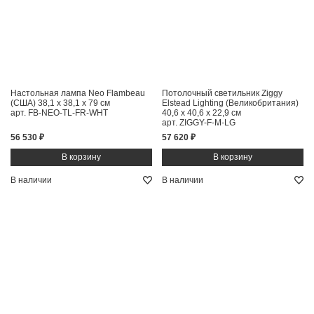
Настольная лампа Neo Flambeau
Потолочный светильник Ziggy
(США)
38,1 x 38,1 x 79 см
Elstead Lighting (Великобритания)
арт. FB-NEO-TL-FR-WHT
40,6 x 40,6 x 22,9 см
арт. ZIGGY-F-M-LG
56 530 ₽
57 620 ₽
В наличии
В наличии