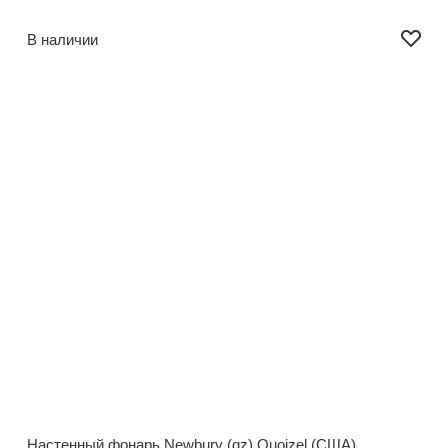
В наличии
Настенный фонарь Newbury (qz) Quoizel (США)