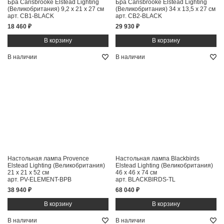
Бра Carisbrooke Elstead Lighting
Бра Carisbrooke Elstead Lighting
(Великобритания)
9,2 x 21 x 27 см
(Великобритания)
34 x 13,5 x 27 см
арт. CB1-BLACK
арт. CB2-BLACK
18 460 ₽
29 930 ₽
В наличии
В наличии
Настольная лампа Provence
Настольная лампа Blackbirds
Elstead Lighting (Великобритания)
Elstead Lighting (Великобритания)
21 x 21 x 52 см
46 x 46 x 74 см
арт. PV-ELEMENT-BPB
арт. BLACKBIRDS-TL
38 940 ₽
68 040 ₽
В наличии
В наличии