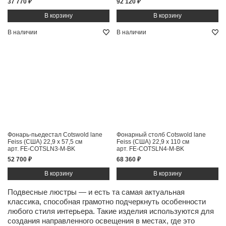
37 770 ₽
92 120 ₽
В наличии
В наличии
Фонарь-пьедестал Cotswold lane
Фонарный столб Cotswold lane
Feiss (США)
22,9 x 57,5 см
Feiss (США)
22,9 x 110 см
арт. FE-COTSLN3-M-BK
арт. FE-COTSLN4-M-BK
52 700 ₽
68 360 ₽
Подвесные люстры — и есть та самая актуальная
классика, способная грамотно подчеркнуть особенности
любого стиля интерьера. Такие изделия используются для
создания направленного освещения в местах, где это