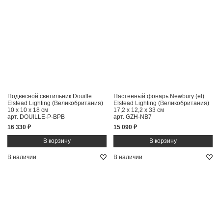
Подвесной светильник Douille
Настенный фонарь Newbury (el)
Elstead Lighting (Великобритания)
Elstead Lighting (Великобритания)
10 x 10 x 18 см
17,2 x 12,2 x 33 см
арт. DOUILLE-P-BPB
арт. GZH-NB7
16 330 ₽
15 090 ₽
В наличии
В наличии