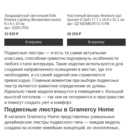
Ландшафтный светильник Elite
Настенный фонарь Newbury (qz)
Elstead Lighting (Великобритания)
Quoizel (США)
17,7 x 16,9 x 31,1 см
8 x 8 x 10 см
арт. QZ-NEWBURY2-S-PB
арт. GZ/ELITE6
33 930 ₽
26 250 ₽
Подвесные люстры — и есть та самая актуальная
классика, способная грамотно подчеркнуть особенности
любого стиля интерьера. Такие изделия используются для
создания направленного освещения в местах, где это
необходимо, и со своей задачей они справляются
превосходно. Главным моментом при выборе подвесных
люстр является грамотное определение их длины.
Идеально такие модели впишутся в помещения с большой
высотой потолков — так они не потеряются в пространстве
и помогут создать уют и комфорт.
Подвесные люстры в Gramercy Home
В каталоге Gramercy Home представлены уникальные
дизайнерские люстры подвесного типа — каждая модель
создана на основе новейших концепций, из экологичных,