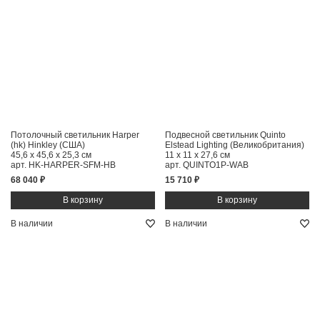
Потолочный светильник Harper
Подвесной светильник Quinto
(hk) Hinkley (США)
Elstead Lighting (Великобритания)
45,6 x 45,6 x 25,3 см
11 x 11 x 27,6 см
арт. HK-HARPER-SFM-HB
арт. QUINTO1P-WAB
68 040 ₽
15 710 ₽
В наличии
В наличии