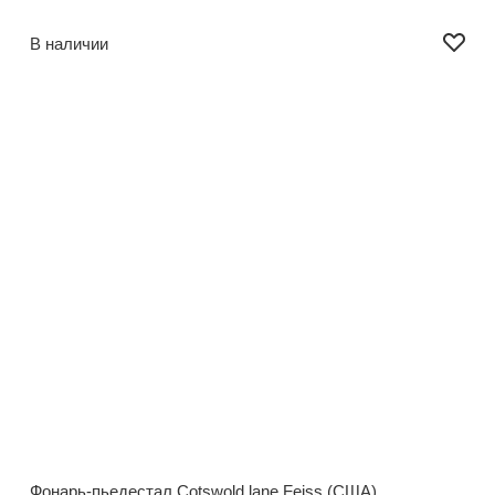
В наличии
Фонарь-пьедестал Cotswold lane Feiss (США)