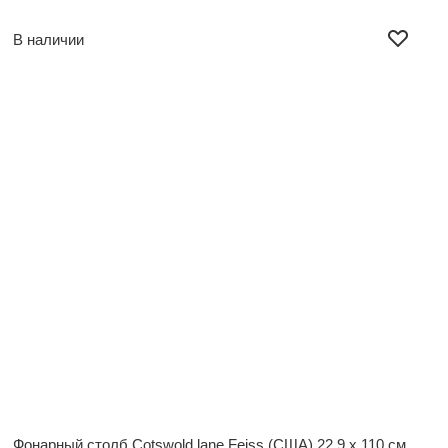
В наличии
Фонарный столб Cotswold lane Feiss (США)
22,9 x 110 см