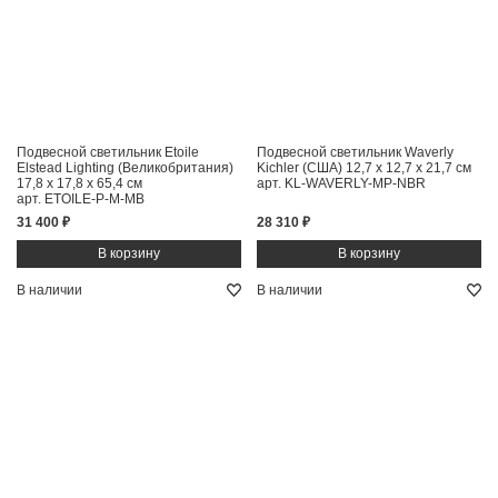
Подвесной светильник Etoile
Подвесной светильник Waverly
Elstead Lighting (Великобритания)
Kichler (США)
12,7 x 12,7 x 21,7 см
17,8 x 17,8 x 65,4 см
арт. KL-WAVERLY-MP-NBR
арт. ETOILE-P-M-MB
31 400 ₽
28 310 ₽
В наличии
В наличии