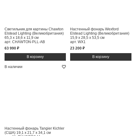
Светильник для картины Chawton
Настенный фонарь Wexford
Elstead Lighting (Великобритания)
Elstead Lighting (Великобритания)
65,3 x 18,6 x 11,9 см
15,9 x 28,5 x 53,5 см
арт. CHAWTON-PLL-AB
арт. WX1
63 990 ₽
23 200 ₽
В наличии
Настенный фонарь Tangier Kichler
(США)
19,1 x 21,7 x 34,1 см