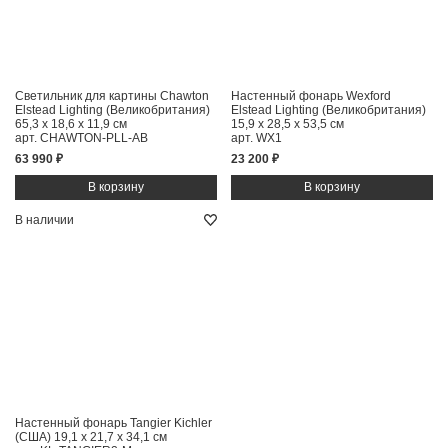
Светильник для картины Chawton
Настенный фонарь Wexford
Elstead Lighting (Великобритания)
Elstead Lighting (Великобритания)
65,3 x 18,6 x 11,9 см
15,9 x 28,5 x 53,5 см
арт. CHAWTON-PLL-AB
арт. WX1
63 990 ₽
23 200 ₽
В наличии
Настенный фонарь Tangier Kichler
(США)
19,1 x 21,7 x 34,1 см