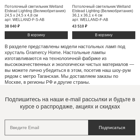
Потолочный светильник Welland
Потолочный светильник Welland
Elstead Lighting (Великобритания)
Elstead Lighting (Великобритания)
24,5 x 24,5 x 4,8 см
36,1 x 36,1 x 4 см
арт. WELLAND-F-S-AB
арт. WELLAND-F-AB
38 040 ₽
43 510 ₽
В разделе представлены модели настольных ламп под
хрусталь Gramercy Home. Настольные лампы
изготавливаются на технологичной фабрике из
высококачественных и экологически чистых
материалов
—
вы можете лично убедиться в этом, посетив наш
шоу-рум
рядом с метро Таганская. Мы доставляем заказы по
Москве, в регионы РФ и другие страны.
Подпишитесь на наши e-mail рассылки и будьте в
курсе о распродаже, акциях и скидках
Подписаться