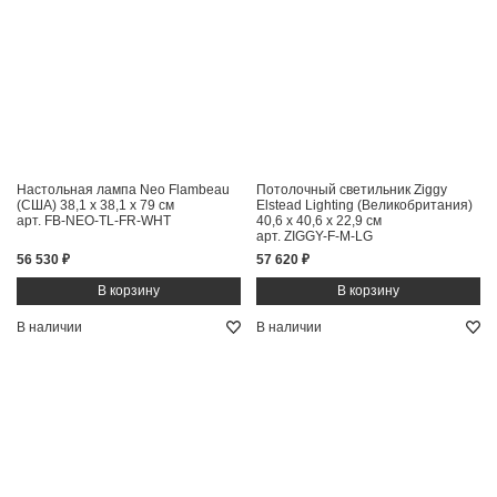
Настольная лампа Neo Flambeau
Потолочный светильник Ziggy
(США)
38,1 x 38,1 x 79 см
Elstead Lighting (Великобритания)
арт. FB-NEO-TL-FR-WHT
40,6 x 40,6 x 22,9 см
арт. ZIGGY-F-M-LG
56 530 ₽
57 620 ₽
В наличии
В наличии