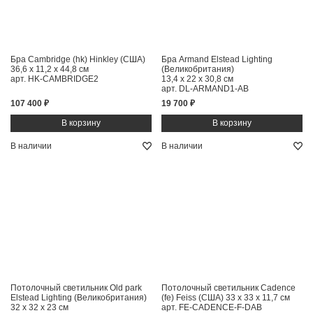
Бра Cambridge (hk) Hinkley (США)
Бра Armand Elstead Lighting
36,6 x 11,2 x 44,8 см
(Великобритания)
арт. HK-CAMBRIDGE2
13,4 x 22 x 30,8 см
арт. DL-ARMAND1-AB
107 400 ₽
19 700 ₽
В наличии
В наличии
Потолочный светильник Old park
Потолочный светильник Cadence
Elstead Lighting (Великобритания)
(fe) Feiss (США)
33 x 33 x 11,7 см
32 x 32 x 23 см
арт. FE-CADENCE-F-DAB