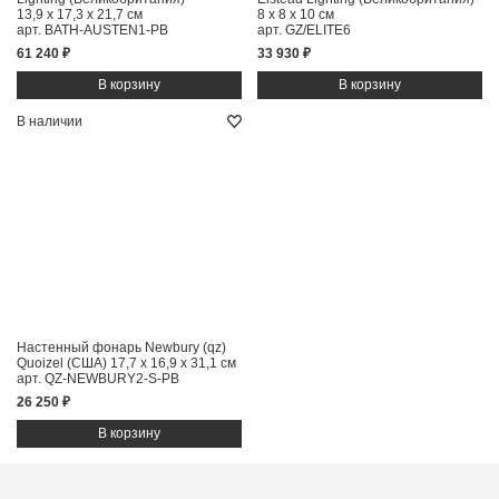
13,9 x 17,3 x 21,7 см
8 x 8 x 10 см
арт. BATH-AUSTEN1-PB
арт. GZ/ELITE6
61 240 ₽
33 930 ₽
В наличии
Настенный фонарь Newbury (qz)
Quoizel (США)
17,7 x 16,9 x 31,1 см
арт. QZ-NEWBURY2-S-PB
26 250 ₽