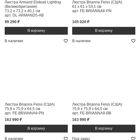
Люстра Armand Elstead Lighting
Люстра Brianna Feiss (США)
(Великобритания)
61 x 61 x 53,1 см
73,2 x 73,2 x 40,1 см
арт. FE-BRIANNA6-PN
арт. DL-ARMAND5-AB
99 290 ₽
105 020 ₽
В наличии
В наличии
Люстра Brianna Feiss (США)
Люстра Brianna Feiss (США)
75,9 x 75,9 x 64,5 см
75,9 x 75,9 x 64,5 см
арт. FE-BRIANNA9-PN
арт. FE-BRIANNA9-BB
163 990 ₽
163 990 ₽
В наличии
Под заказ