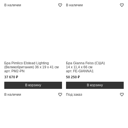
В наличии
В наличии
Бра Pimlico Elstead Lighting
Бра Gianna Feiss (США)
(Великобритания)
36 x 19 x 41 см
14 x 11,4 x 66 см
арт. PM2-PN
арт. FE-GIANNA1
37 670 ₽
50 250 ₽
В наличии
Под заказ