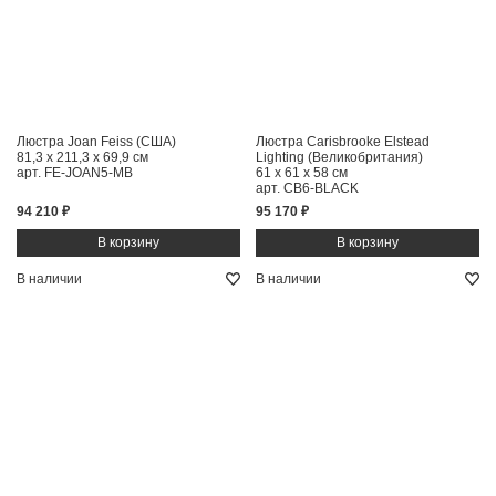
Люстра Joan Feiss (США)
Люстра Carisbrooke Elstead
81,3 x 211,3 x 69,9 см
Lighting (Великобритания)
арт. FE-JOAN5-MB
61 x 61 x 58 см
арт. CB6-BLACK
94 210 ₽
95 170 ₽
В наличии
В наличии