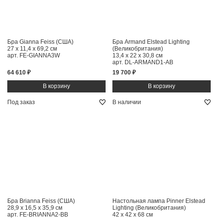
Бра Gianna Feiss (США)
Бра Armand Elstead Lighting
27 x 11,4 x 69,2 см
(Великобритания)
арт. FE-GIANNA3W
13,4 x 22 x 30,8 см
арт. DL-ARMAND1-AB
64 610 ₽
19 700 ₽
Под заказ
В наличии
Бра Brianna Feiss (США)
Настольная лампа Pinner Elstead
28,9 x 16,5 x 35,9 см
Lighting (Великобритания)
арт. FE-BRIANNA2-BB
42 x 42 x 68 см