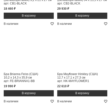
(Великобритания)
9,2 x 21 x 27 см
(Великобритания)
34 x 13,5 x 27 см
арт. CB1-BLACK
арт. CB2-BLACK
18 460 ₽
29 930 ₽
В наличии
В наличии
Бра Brianna Feiss (США)
Бра Mayflower Hinkley (США)
10,2 x 14,3 x 35,9 см
12,7 x 17,1 x 27,3 см
арт. FE-BRIANNA1-BB
арт. HK-MAYFLOWER1
19 990 ₽
22 610 ₽
В наличии
В наличии