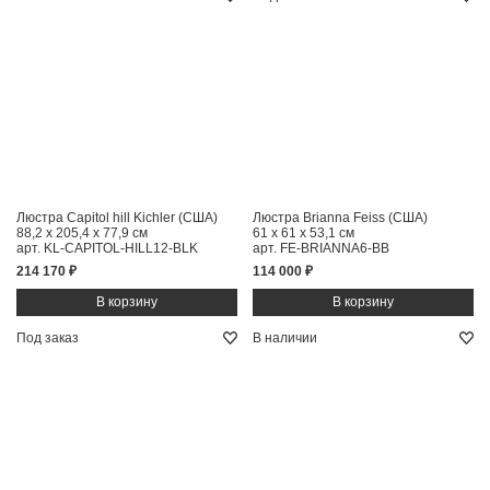
Люстра Capitol hill Kichler (США)
Люстра Brianna Feiss (США)
88,2 x 205,4 x 77,9 см
61 x 61 x 53,1 см
арт. KL-CAPITOL-HILL12-BLK
арт. FE-BRIANNA6-BB
214 170 ₽
114 000 ₽
Под заказ
В наличии