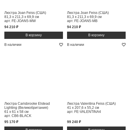
Люстра Joan Feiss (США)
Люстра Joan Feiss (США)
81,3 x 211,3 x 69,9 см
81,3 x 211,3 x 69,9 см
арт. FE-JOAN5-MW
арт. FE-JOAN5-MB
94 210 ₽
94 210 ₽
В наличии
В наличии
Люстра Carisbrooke Elstead
Люстра Valentina Feiss (США)
Lighting (Великобритания)
41 x 207,6 x 55,2 см
61 x 61 x 58 см
арт. FE-VALENTINA4
арт. CB6-BLACK
95 170 ₽
99 240 ₽