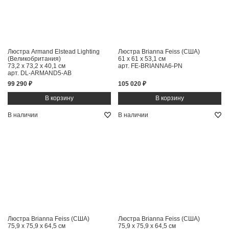
Люстра Armand Elstead Lighting
Люстра Brianna Feiss (США)
(Великобритания)
61 x 61 x 53,1 см
73,2 x 73,2 x 40,1 см
арт. FE-BRIANNA6-PN
арт. DL-ARMAND5-AB
99 290 ₽
105 020 ₽
В наличии
В наличии
Люстра Brianna Feiss (США)
Люстра Brianna Feiss (США)
75,9 x 75,9 x 64,5 см
75,9 x 75,9 x 64,5 см