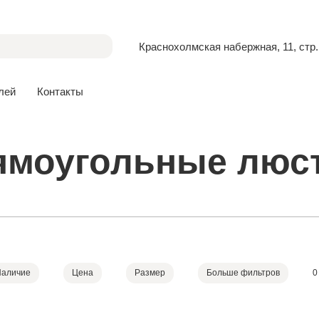
Краснохолмская набержная, 11, стр.
лей
Контакты
ямоугольные люс
Наличие
Цена
Размер
Больше фильтров
0